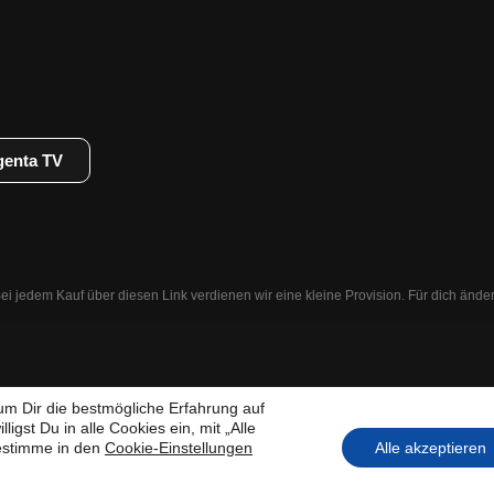
enta TV
ei jedem Kauf über diesen Link verdienen wir eine kleine Provision. Für dich ändert
m Dir die bestmögliche Erfahrung auf
ligst Du in alle Cookies ein, mit „Alle
estimme in den
Cookie-Einstellungen
Alle akzeptieren