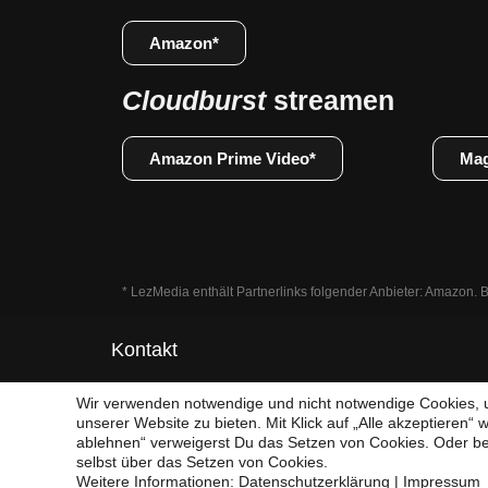
Amazon*
Cloudburst
streamen
Amazon Prime Video*
Mag
* LezMedia enthält Partnerlinks folgender Anbieter: Amazon. B
Kontakt
Impressum
Wir verwenden notwendige und nicht notwendige Cookies, u
unserer Website zu bieten. Mit Klick auf „Alle akzeptieren“ wil
Datenschutzerklärung
ablehnen“ verweigerst Du das Setzen von Cookies. Oder b
selbst über das Setzen von Cookies.
Weitere Informationen:
Datenschutzerklärung
|
Impressum